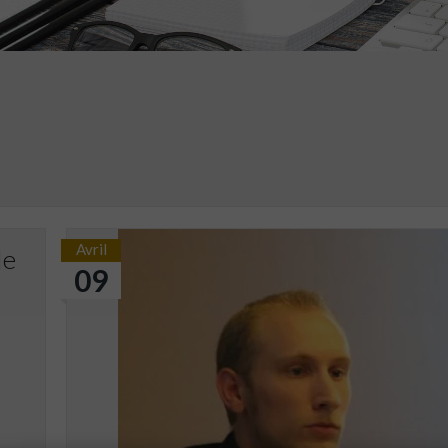
Avril
le
09