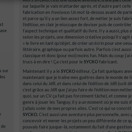
sur laquelle je vais m’attarder après, et d’autre part celle
fabrication en
freelance
. Un mot là-dessus avant de parle
et parce qu’il y a un lien assez fort, de métier je suis fab
st
l’édition, en clair je m’occupe de deviser puis de contrôle
base
l’aspect technique et qualitatif du livre. Il y a aussi, plus
selon les projets, une dimension créative puisqu’il s’agit
» le livre en tant qu’objet, de créer un écrin pour une oeu
littéraire, graphique ou parfois autre. Parfois c’est aussi
classique et donc (pour moi) moins fun. Mais du coup j’ai
trucs à en dire ! Ça c’est pour le
SYCKO
fabricant.
s sur
Maintenant il y a le
SYCKO
éditeur. Ça fait quelques an
des
maintenant que je traîne mes guêtres dans le monde de l’
dans celui du JdR, et dans celui de l’édition de JdR (soit d
c’est grâce au JdR que j’ai pu faire de l’édition mon méti
quoi, sur un CV ça fait pas forcément tâche), et comme je
genre à jouer les Tanguy, il y a un moment où je me suis d
j’allais voler de mes propres ailes. C’est ce qui se concré
e
SYCKO
. C’est aussi une aventure plus personnelle, avec
concevoir et mener les projets un peu différente de ce qu
de
pouvais faire jusque-là, notamment du fait d’une gestion