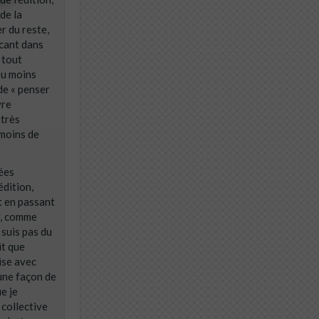
 de la
r du reste,
ricant dans
r tout
 ou moins
 de « penser
vre
 très
 moins de
nées
édition,
it en passant
er, comme
 suis pas du
it que
tise avec
 une façon de
e je
 collective