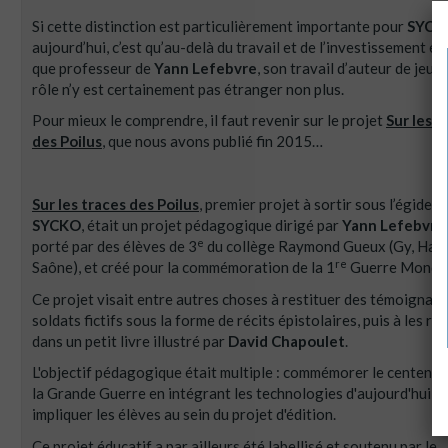
Si cette distinction est particulièrement importante pour
SYCK
aujourd’hui, c’est qu’au-delà du travail et de l’investissement en
que professeur de
Yann Lefebvre
, son travail d’auteur de jeu d
rôle n’y est certainement pas étranger non plus.
Pour mieux le comprendre, il faut revenir sur le projet
Sur les t
des Poilus
, que nous avons publié fin 2015…
Sur les traces des Poilus
, premier projet à sortir sous l’égide d
SYCKO
, était un projet pédagogique dirigé par
Yann Lefebvre
,
e
porté par des élèves de 3
du collège Raymond Gueux (Gy, Hau
re
Saône), et créé pour la commémoration de la 1
Guerre Mondia
Ce projet visait entre autres choses à restituer des témoignag
soldats fictifs sous la forme de récits épistolaires, puis à les réu
dans un petit livre illustré par
David Chapoulet
.
L'objectif pédagogique était multiple : commémorer le centenai
la Grande Guerre en intégrant les technologies d'aujourd'hui et
impliquer les élèves au sein du projet d'édition.
Ce projet éducatif a par ailleurs été labellisé et soutenu par le